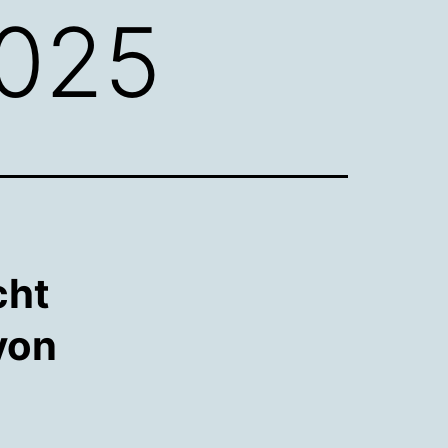
2025
cht
von